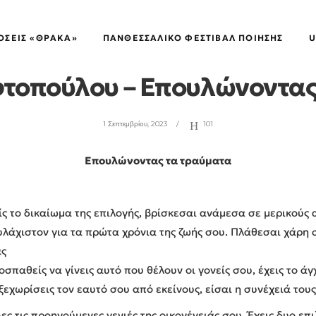
ΚΛΕΙΔΑΡΌΤΡΥΠΑ
ΌΣΕΙΣ «ΘΡΑΚΑ»
ΠΑΝΘΕΣΣΑΛΙΚΌ ΦΕΣΤΙΒΆΛ ΠΟΊΗΣΗΣ
U
φτοπούλου – Επουλώνοντας
1 Σεπτεμβρίου, 2023
101
Επουλώνοντας τα τραύματα
ρίς το δικαίωμα της επιλογής, βρίσκεσαι ανάμεσα σε μερικούς
λάχιστον για τα πρώτα χρόνια της ζωής σου. Πλάθεσαι χάρη 
άς
παθείς να γίνεις αυτό που θέλουν οι γονείς σου, έχεις το άγ
ξεχωρίσεις τον εαυτό σου από εκείνους, είσαι η συνέχειά τους
ες τις προηγούμενες γενιές της οικογένειάς σου. Έχεις δυο επ