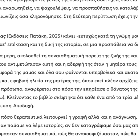
 να αναρωτηθείς, να ψαχουλέψεις, να προσπαθήσεις να καταλάβ
αιωνίζεις όσα κληρονόμησες. Στη δεύτερη περίπτωση έχεις τη
ρας
(Εκδόσεις Πατάκη, 2023) κάνει -ευτυχώς κατά τη γνώμη μο
κατ’ επέκταση και τη δική της ιστορία, σε μια προσπάθεια να 
ία μέρη, ακολουθεί τη συναισθηματική πορεία της ζωής της κα
που αντιμετώπισαν αυτή και η αδερφή της όταν η μητέρα τους 
ιφορά της μαμάς και όλα σου φαίνονται υπερβολικά και ακατ
και εφηβική ηλικία της μητέρας της, όπου εκεί πλέον αρχίζει
το πρόσωπο, αναφέρεται στο πόσο την επηρέασε ο θάνατος της
). Κλείνοντας το βιβλίο σκέφτηκα ότι κάθε ένα από τα τρία μ
τευση-Αποδοχή.
 πόσο θεραπευτικά λειτουργεί η γραφή αλλά και η ανάγνωση,
αν αν παύαμε να λέμε ιστορίες, αν δεν καταγράφαμε όσα μας α
όμασταν συναισθηματικά, πώς θα ανακουφιζόμασταν, πώς θα