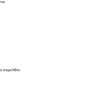
σου
το παρελθόν