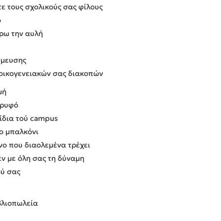
ε τους σχολικούς σας φίλους
ό
ύρω την αυλή
θμευσης
 οικογενειακών σας διακοπών
μή
κρυφό
σίδια τού campus
το μπαλκόνι
νο που διαολεμένα τρέχει
ν με όλη σας τη δύναμη
ού σας
βλιοπωλεία