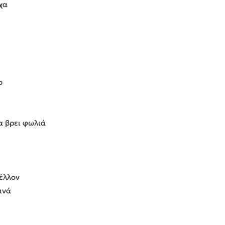
χα
ο
α βρει φωλιά
έλλον
ινά