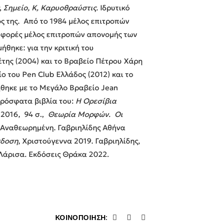
,
Σημείο, Κ, Καρυοθραύστις
. Ιδρυτικό
ς της. Από το 1984 μέλος επιτροπών
 φορές μέλος επιτροπών απονομής των
θηκε: για την κριτική του
της (2004) και το Βραβείο Πέτρου Χάρη
ίο του Pen Club Eλλάδος (2012) και το
ήθηκε με το Μεγάλο Βραβείο Jean
πρόσφατα βιβλία του:
Η Ορεσίβια
2016, 94 σ.,
Θεωρία Μορφών. Οι
, Αναθεωρημένη. Γαβριηλίδης Αθήνα
δοση
, Χριστούγεννα 2019. Γαβριηλίδης,
 Λάρισα. Εκδόσεις Θράκα 2022.
ΚΟΙΝΟΠΟΊΗΣΗ: