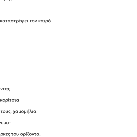
 καταστρέφει τον καιρό
οντας
 κορίτσια
 τους, χαμομήλια
νεμο–
άρκες του ορίζοντα.