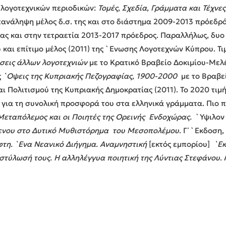
ν λογοτεχνικών περιοδικών:
Τομές
,
Σχεδία
,
Γράμματα και Τέχνες
πανάληψη μέλος δ.σ. της και στο διάστημα 2009-2013 πρόεδρό
ας και στην τετραετία 2013-2017 πρόεδρος. Παραλλήλως, δυο
αι επίτιμο μέλος (2011) της `Ενωσης Λογοτεχνών Κύπρου. Τιμή
ώσεις άλλων λογοτεχνιών
με το Κρατικό Βραβείο Δοκιμίου-Μελέ
ς
`Οψεις της Κυπριακής Πεζογραφίας, 1900-2000
με το Βραβε
ι Πολιτισμού της Κυπριακής Δημοκρατίας (2011). Το 2020 τιμ
για τη συνολική προσφορά του στα ελληνικά γράμματα. Πιο 
εταπόλεμος και οι Ποιητές της Ορεινής Ενδοχώρας.
`Υψιλον 
μενου στο Δυτικό Μυθιστόρημα του Μεσοπολέμου
. Γ΄ `Εκδοση
φτη. `Ενα Νεανικό Διήγημα. Αναμνηστική
[εκτός εμπορίου]
`Εκ
αστύλωσή τους. Η αλληλέγγυα ποιητική της Λύντιας Στεφάνου
.