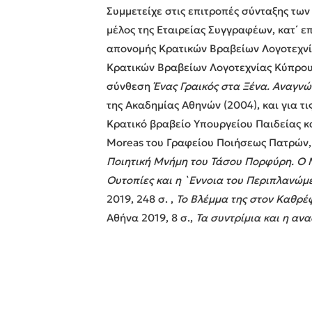
Συμμετείχε στις επιτροπές σύνταξης τω
μέλος της Εταιρείας Συγγραφέων, κατ΄ ε
απονομής Κρατικών Βραβείων Λογοτεχνί
Κρατικών Βραβείων Λογοτεχνίας Κύπρου κ
σύνθεση
Ένας Γραικός στα Ξένα. Αναγν
της Ακαδημίας Αθηνών (2004), και για τι
Κρατικό βραβείο Υπουργείου Παιδείας κα
Moreas του Γραφείου Ποιήσεως Πατρών, 
Ποιητική Μνήμη του Τάσου Πορφύρη. Ο Μ
Ουτοπίες και η `Εννοια του Περιπλανώ
2019, 248 σ. ,
Το Βλέμμα της στον Καθρέ
Αθήνα 2019, 8 σ.,
Τα συντρίμια και η αν