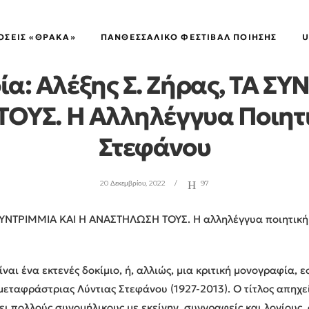
ΕΚΔΌΣΕΙΣ "ΘΡΆΚΑ"
ΌΣΕΙΣ «ΘΡΑΚΑ»
ΠΑΝΘΕΣΣΑΛΙΚΌ ΦΕΣΤΙΒΆΛ ΠΟΊΗΣΗΣ
U
α: Αλέξης Σ. Ζήρας, ΤΑ ΣΥ
ΥΣ. Η Αλληλέγγυα Ποιητι
Στεφάνου
20 Δεκεμβρίου, 2022
97
Α ΣΥΝΤΡΙΜΜΙΑ ΚΑΙ Η ΑΝΑΣΤΗΛΩΣΗ ΤΟΥΣ. Η αλληλέγγυα ποιητική
ίναι ένα εκτενές δοκίμιο, ή, αλλιώς, μια κριτική μονογραφία, 
μεταφράστριας Λύντιας Στεφάνου (1927-2013). Ο τίτλος απηχεί
σει πολλούς συνομήλικους με εκείνην, συγγραφείς και λογίους