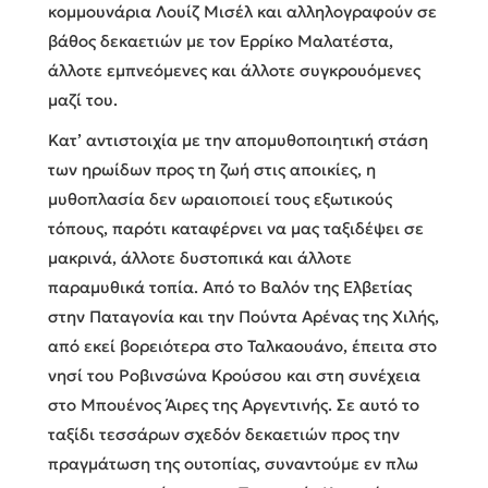
κομμουνάρια Λουίζ Μισέλ και αλληλογραφούν σε
βάθος δεκαετιών με τον Ερρίκο Μαλατέστα,
άλλοτε εμπνεόμενες και άλλοτε συγκρουόμενες
μαζί του.
Κατ’ αντιστοιχία με την απομυθοποιητική στάση
των ηρωίδων προς τη ζωή στις αποικίες, η
μυθοπλασία δεν ωραιοποιεί τους εξωτικούς
τόπους, παρότι καταφέρνει να μας ταξιδέψει σε
μακρινά, άλλοτε δυστοπικά και άλλοτε
παραμυθικά τοπία. Από το Βαλόν της Ελβετίας
στην Παταγονία και την Πούντα Αρένας της Χιλής,
από εκεί βορειότερα στο Ταλκαουάνο, έπειτα στο
νησί του Ροβινσώνα Κρούσου και στη συνέχεια
στο Μπουένος Άιρες της Αργεντινής. Σε αυτό το
ταξίδι τεσσάρων σχεδόν δεκαετιών προς την
πραγμάτωση της ουτοπίας, συναντούμε εν πλω