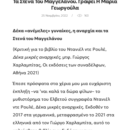
Τα Στενά Του Μαγγελάνου. Γράφει Η Μαρία
Γεωργούλα
25 Νοεμβρίου, 2022
163
Δέκα «ανέμελες» γυναίκες, η αναρχία και τα
Στενά του Μαγγελάνου
(Κριτική για το βιβλίο του Ντανιέλ ντε Ρουλέ,
Δέκα μικρές αναρχικές
, μτφ. Γιώργος
Χαρλαμπίτας, Οι εκδόσεις των συναδέλφων,
Αθήνα 2021)
Έπεσε πρόσφατα στα χέρια μου μια ευχάριστη
έκπληξη –να ’ναι καλά τα δώρα φίλων– το
μυθιστόρημα του Ελβετού συγγραφέα Ντανιέλ
ντε Ρουλέ, Δέκα μικρές αναρχικές. Εκδοθέν το
2017 στα γερμανικά, μεταφρασμένο το 2021 στα
ελληνικά από τον Γιώργο Χαρλαμπίτα, αυτό το