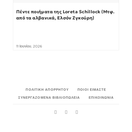
Πέντε ποιήματα της Loreta Schillock (Μτφ.
από τα αλβανικά, Ελσόν Ζγκούρη)
11 Ιουνίου, 2026
ΠΟΛΙΤΙΚΉ ΑΠΟΡΡΉΤΟΥ
ΠΟΙΟΙ ΕΊΜΑΣΤΕ
ΣΥΝΕΡΓΑΖΌΜΕΝΑ ΒΙΒΛΙΟΠΩΛΕΊΑ
ΕΠΙΚΟΙΝΩΝΊΑ