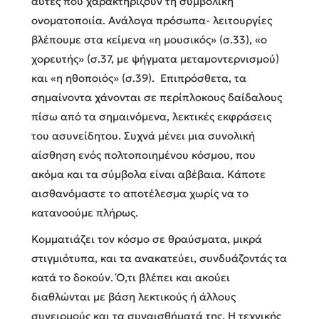
αυτές που χαρακτηρίζουν τη συμβολική
ονοματοποιία. Ανάλογα πρόσωπα- λειτουργίες
βλέπουμε στα κείμενα «η μουσικός» (σ.33), «ο
χορευτής» (σ.37, με ψήγματα μεταμοντερνισμού)
και «η ηθοποιός» (σ.39). Επιπρόσθετα, τα
σημαίνοντα χάνονται σε περίπλοκους δαίδαλους
πίσω από τα σημαινόμενα, λεκτικές εκφράσεις
του ασυνείδητου. Συχνά μένει μια συνολική
αίσθηση ενός πολτοποιημένου κόσμου, που
ακόμα και τα σύμβολα είναι αβέβαια. Κάποτε
αισθανόμαστε το αποτέλεσμα χωρίς να το
κατανοούμε πλήρως.
Κομματιάζει τον κόσμο σε θραύσματα, μικρά
στιγμιότυπα, και τα ανακατεύει, συνδυάζοντάς τα
κατά το δοκούν. Ό,τι βλέπει και ακούει
διαθλώνται με βάση λεκτικούς ή άλλους
συνειρμούς και τα συναισθήματά της. Η τεχνικής