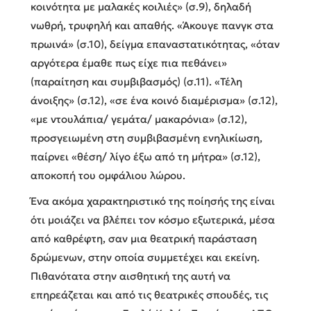
κοινότητα με μαλακές κοιλιές» (σ.9), δηλαδή
νωθρή, τρυφηλή και απαθής. «Άκουγε πανγκ στα
πρωινά» (σ.10), δείγμα επαναστατικότητας, «όταν
αργότερα έμαθε πως είχε πια πεθάνει»
(παραίτηση και συμβιβασμός) (σ.11). «Τέλη
άνοιξης» (σ.12), «σε ένα κοινό διαμέρισμα» (σ.12),
«με ντουλάπια/ γεμάτα/ μακαρόνια» (σ.12),
προσγειωμένη στη συμβιβασμένη ενηλικίωση,
παίρνει «θέση/ λίγο έξω από τη μήτρα» (σ.12),
αποκοπή του ομφάλιου λώρου.
Ένα ακόμα χαρακτηριστικό της ποίησής της είναι
ότι μοιάζει να βλέπει τον κόσμο εξωτερικά, μέσα
από καθρέφτη, σαν μια θεατρική παράσταση
δρώμενων, στην οποία συμμετέχει και εκείνη.
Πιθανότατα στην αισθητική της αυτή να
επηρεάζεται και από τις θεατρικές σπουδές, τις