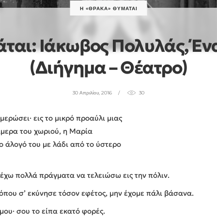
Η «ΘΡΆΚΑ» ΘΥΜΆΤΑΙ
ται: Ιάκωβος Πολυλάς, Έν
(διήγημα – Θέατρο)
30 Απριλίου, 2016
30
ημερώσει· εις το μικρό προαύλι μιας
νάμερα του χωριού, η Μαρία
ο άλογό του με λάδι από το ύστερο
 έχω πολλά πράγματα να τελειώσω εις την πόλιν.
όπου σ’ εκύνησε τόσον εφέτος, μην έχομε πάλι βάσανα.
μου· σου το είπα εκατό φορές.