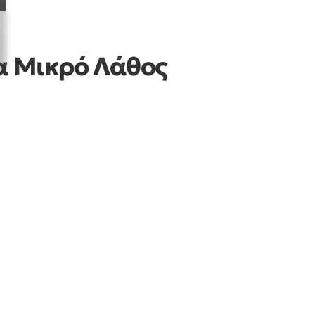
α Μικρό Λάθος