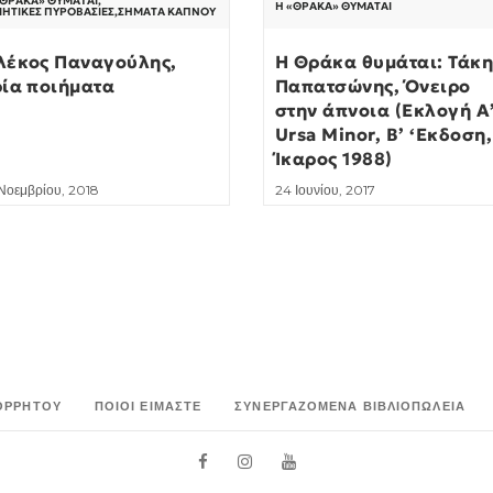
«ΘΡΆΚΑ» ΘΥΜΆΤΑΙ
,
Η «ΘΡΆΚΑ» ΘΥΜΆΤΑΙ
ΙΗΤΙΚΈΣ ΠΥΡΟΒΑΣΊΕΣ
,
ΣΉΜΑΤΑ ΚΑΠΝΟΎ
λέκος Παναγούλης,
Η Θράκα θυμάται: Τάκη
ρία ποιήματα
Παπατσώνης, Όνειρο
στην άπνοια (Εκλογή Α’
Ursa Minor, Β’ ‘Εκδοση,
Ίκαρος 1988)
 Νοεμβρίου, 2018
24 Ιουνίου, 2017
ΟΡΡΉΤΟΥ
ΠΟΙΟΙ ΕΊΜΑΣΤΕ
ΣΥΝΕΡΓΑΖΌΜΕΝΑ ΒΙΒΛΙΟΠΩΛΕΊΑ