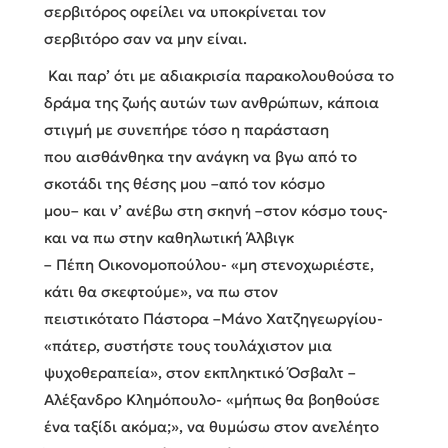
σερβιτόρος οφείλει να υποκρίνεται τον
σερβιτόρο σαν να μην είναι.
Και παρ’ ότι με αδιακρισία παρακολουθούσα το
δράμα της ζωής αυτών των ανθρώπων, κάποια
στιγμή με συνεπήρε τόσο η παράσταση
που αισθάνθηκα την ανάγκη να βγω από το
σκοτάδι της θέσης μου –από τον κόσμο
μου– και ν’ ανέβω στη σκηνή –στον κόσμο τους-
και να πω στην καθηλωτική Άλβιγκ
– Πέπη Οικονομοπούλου- «μη στενοχωριέστε,
κάτι θα σκεφτούμε», να πω στον
πειστικότατο Πάστορα –Μάνο Χατζηγεωργίου-
«πάτερ, συστήστε τους τουλάχιστον μια
ψυχοθεραπεία», στον εκπληκτικό Όσβαλτ –
Αλέξανδρο Κλημόπουλο- «μήπως θα βοηθούσε
ένα ταξίδι ακόμα;», να θυμώσω στον ανελέητο