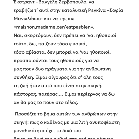
Έκστραντ –Βαγγέλη Ζερβόπουλο, να
τραβήξω τ’ αυτί στην καταλυτική Ρεγκίνα –Σοφία
Μανωλάκου- και να της πω
«maisnon,madame,cen’estpasbien».
Ναι, σκεφτόμουν, δεν πρέπει να ‘ναι ηθοποιοί
τούτοι δω, παίζουν τόσο φυσικά,
τόσο αβίαστα, δεν μπορεί να ‘ναι ηθοποιοί,
προσποιούνται τους ηθοποιούς για να
μας πουν δυο πράγματα για την ανθρώπινη
συνθήκη. Είμαι σίγουρος ότι σ’ όλη τους
τη ζωή ήταν αυτό που είναι στην σκηνή:
πάστορας, πατέρας,… Είμαι περίεργος να δω
αν θα μας το πουν στο τέλος.
Προσέξτε το βήμα αυτών των ανθρώπων στην
σκηνή: πως ο καθένας με μια λιτή ανυποψίαστη
μοναδικότητα έχει το δικό του
βήμα, το δικό του ρυθμό στη ροή του κόσμου,