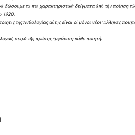
 δώσουμε τὰ πιὸ χαρακτηριστικὰ δείγματα ἀπὸ τὴν ποίηση τῶ
ὸ 1920.
ητὲς τῆς Ἀνθολογίας αὐτῆς εἶναι οἱ μόνοι νέοι Ἕλληνες ποιητ
γικὴ σειρὰ τῆς πρώτης ἐμφάνιση κάθε ποιητή.
Ν