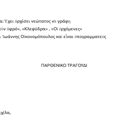
να.Ἔχει ἀρχίσει νεώτατος νὰ γράφῃ
τὸν ἀφρό», «Κλεψύδρα» , «Οἱ ἐρχόμενες»
ναι Ἰωάννης Οἰκονομόπουλος καὶ εἶναι ὑπογραμματεὺς
ΠΑΡΘΕΝΙΚΟ ΤΡΑΓΟΥΔΙ
ιχίλα,