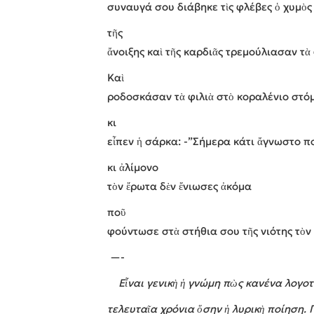
συναυγά σου διάβηκε τὶς φλέβες ὁ χυμὸς
τῆς
ἄνοιξης καὶ τῆς καρδιᾶς τρεμούλιασαν τ
Καὶ
ροδοσκάσαν τὰ φιλιὰ στὸ κοραλένιο στ
κι
εἶπεν ἡ σάρκα: -”Σήμερα κάτι ἄγνωστο π
κι ἀλίμονο
τὸν ἔρωτα δὲν ἔνιωσες ἀκόμα
ποῦ
φούντωσε στὰ στήθια σου τῆς νιότης τὸν
—-
Εἶναι γενικὴ ἡ γνώμη πὼς κανένα λογοτε
τελευταῖα χρόνια ὅσην ἡ λυρικὴ ποίηση.