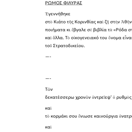
ΡΩΜΟΣ ΦΙΛΥΡΑΣ
Ἐγεννήθηκε
στὸ Κιάτο τῆς Κορινθίας καὶ ζῇ στὴν Ἀθῆ
ποιήματα κι ἔβγαλε σὲ βιβλία τὰ «Ρόδα σ
καὶ ἄλλα. Τὸ οἰκογενειακό του ὄνομα εἶ
τοῦ Στρατοδικείου.
—-
—-
Τῶν
δεκατέσσερω χρονῶν ἀντρεῖεψ’ ὁ ρυθμὸς
καὶ
τὸ κορμάκι σου ἔνιωσε καινούργια ἀνατρ
καὶ