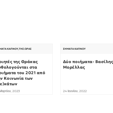
ΜΑΤΑ ΚΑΠΝΟΎ
,
ΤΗΣ ΏΡΑΣ
ΣΉΜΑΤΑ ΚΑΠΝΟΎ
οιητές της Θράκας
Δύο ποιήματα- Βασίλη
νθολογούνται στα
Μορέλλας
οιήματα του 2021 από
ην Κοινωνία των
δε)κάτων
 Μαρτίου, 2023
24 Ιουνίου, 2022