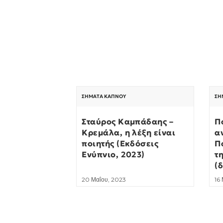
ΣΉΜΑΤΑ ΚΑΠΝΟΎ
ΣΉ
Σταύρος Καμπάδαης –
Π
Κρεμάλα, η λέξη είναι
α
ποιητής (Εκδόσεις
Π
Ενύπνιο, 2023)
τ
(
20 Μαΐου, 2023
16