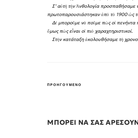
Σ’ αὐτὴ τὴν Ἀνθολογία προσπαθήσαμε νὰ
πρωτοπαρουσιάστηκαν ἀπὸ τὸ 1900 ὡς τ
Δὲ μποροῦμε νὰ ποῦμε πὼς οἱ πενήντα ποι
ὅμως πὼς εἶναι οἱ πιὸ χαραχτηριστικοί.
Στὴν κατάταξη ἀκολουθήσαμε τὴ χρονολο
ΠΡΟΗΓΟΥΜΕΝΟ
ΜΠΟΡΕΙ ΝΑ ΣΑΣ ΑΡΕΣΟΥ