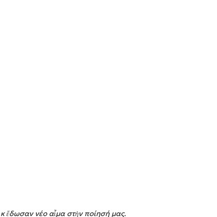
 κ ἔδωσαν νέο αἷμα στὴν ποίησή μας.