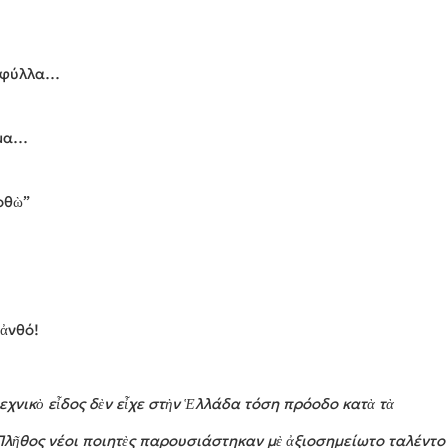
ὰ φύλλα…
όμα…
οθὼ”
 ἀνθό!
χνικὸ εἶδος δὲν εἶχε στὴν Ἑλλάδα τόση πρόοδο κατὰ τὰ
 Πλῆθος νέοι ποιητὲς παρουσιάστηκαν μὲ ἀξιοσημείωτο ταλέντο