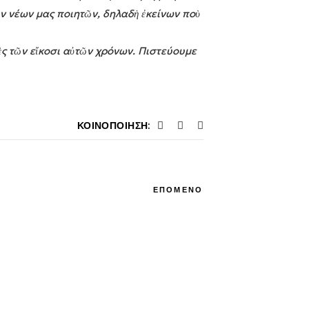
ν νέων μας ποιητῶν, δηλαδὴ ἐκείνων ποὺ
ὲς τῶν εἴκοσι αὐτῶν χρόνων. Πιστεύουμε
ΚΟΙΝΟΠΟΊΗΣΗ:
ΕΠΟΜΕΝΟ