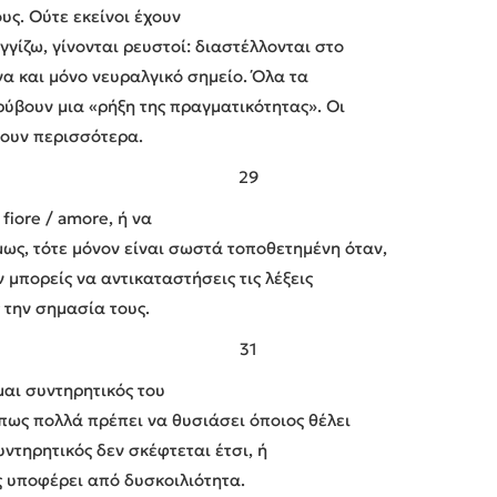
ς. Ούτε εκείνοι έχουν
γγίζω, γίνονται ρευστοί: διαστέλλονται στο
να και μόνο νευραλγικό σημείο. Όλα τα
ύβουν μια «ρήξη της πραγματικότητας». Οι
δουν περισσότερα.
29
fiore / amore, ή να
μως, τότε μόνον είναι σωστά τοποθετημένη όταν,
 μπορείς να αντικαταστήσεις τις λέξεις
 την σημασία τους.
31
μαι συντηρητικός του
πως πολλά πρέπει να θυσιάσει όποιος θέλει
ντηρητικός δεν σκέφτεται έτσι, ή
 υποφέρει από δυσκοιλιότητα.