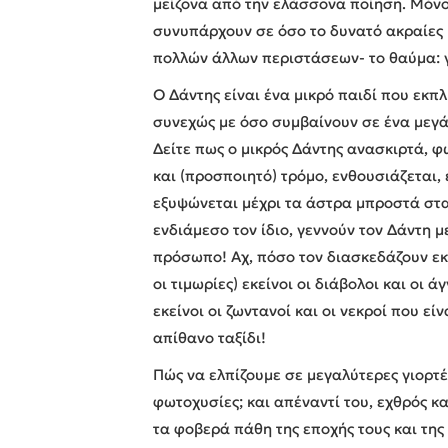
μείζονα από την ελάσσονα ποίηση. Μόνον
συνυπάρχουν σε όσο το δυνατό ακραίες μ
πολλών άλλων περιστάσεων- το θαύμα: γ
Ο Δάντης είναι ένα μικρό παιδί που εκπ
συνεχώς με όσο συμβαίνουν σε ένα μεγά
Δείτε πως ο μικρός Δάντης ανασκιρτά, φ
και (προσποιητό) τρόμο, ενθουσιάζεται,
εξυψώνεται μέχρι τα άστρα μπροστά στα 
ενδιάμεσο τον ίδιο, γεννούν τον Δάντη μ
πρόσωπο! Αχ, πόσο τον διασκεδάζουν εκεί
οι τιμωρίες) εκείνοι οι διάβολοι και οι ά
εκείνοι οι ζωντανοί και οι νεκροί που εί
απίθανο ταξίδι!
Πώς να ελπίζουμε σε μεγαλύτερες γιορτέ
φωτοχυσίες; και απέναντί του, εχθρός κ
τα φοβερά πάθη της εποχής τους και της 