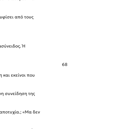
υφίσει από τους
ασύνειδος. Ή
68
η και εκείνοι που
νη συνείδηση της
αποτυχία.; «Μα δεν