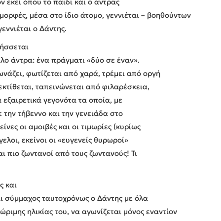
 εκεί όπου το παιδί και ο άντρας
ορφές, μέσα στο ίδιο άτομο, γεννιέται – βοηθούντων
εννιέται ο Δάντης.
λήσσεται
λο άντρα: ένα πράγματι «δύο σε έναν».
ωνάζει, φωτίζεται από χαρά, τρέμει από οργή
 εκτίθεται, ταπεινώνεται από φιλαρέσκεια,
εξαιρετικά γεγονότα τα οποία, με
ε την τήβεννο και την γενειάδα στο
νες οι αμοιβές και οι τιμωρίες (κυρίως
γγελοι, εκείνοι οι «ευγενείς θυρωροί»
ναι πιο ζωντανοί από τους ζωντανούς! Τι
ς και
αι σύμμαχος ταυτοχρόνως ο Δάντης με όλα
ώριμης ηλικίας του, να αγωνίζεται μόνος εναντίον