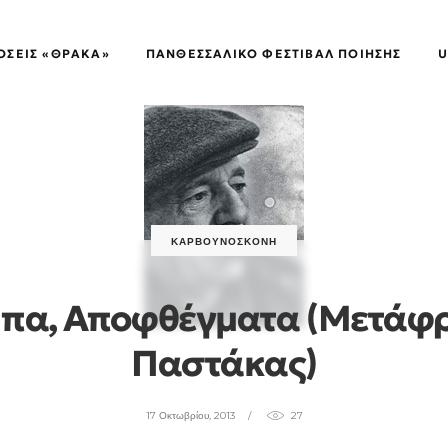
ΌΣΕΙΣ «ΘΡΑΚΑ»
ΠΑΝΘΕΣΣΑΛΙΚΌ ΦΕΣΤΙΒΆΛ ΠΟΊΗΣΗΣ
U
ΚΑΡΒΟΥΝΌΣΚΟΝΗ
πα, Αποφθέγματα (μετάφ
Παστάκας)
17 Οκτωβρίου, 2013
27