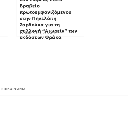
Βραβείο
πρωτοεμφανιζόμενου
στην Πηνελόπη
Ζαρδούκα για τη
συλλογή “Αιωρείν” των
13 Δεκεμβρίου, 2020
εκδόσεων Θράκα
ΕΠΙΚΟΙΝΩΝΊΑ