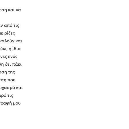
εση και να
ν από τις
ε ρίζες
καλούν και
ύω, η ίδια
νες ενός
η ότι πάει
υση της
εση που
οχασμό και
ρό τις
 γραφή μου