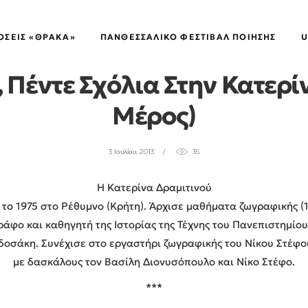
ΠΥΡΟΒΑΣΊΕΣ
ΌΣΕΙΣ «ΘΡΑΚΑ»
ΠΑΝΘΕΣΣΑΛΙΚΌ ΦΕΣΤΙΒΆΛ ΠΟΊΗΣΗΣ
U
Πέντε Σχόλια Στην Κατερί
Μέρος)
3 Ιουλίου, 2013
35
Η Κατερίνα Δραμιτινού
 το 1975 στο Ρέθυμνο (Κρήτη). Άρχισε μαθήματα ζωγραφικής (1
ράφο και καθηγητή της Ιστορίας της Τέχνης του Πανεπιστημίου
οσάκη. Συνέχισε στο εργαστήρι ζωγραφικής του Νίκου Στέφο
με δασκάλους τον Βασίλη Διονυσόπουλο και Νίκο Στέφο.
***