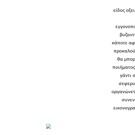
είδος οξε
εγγονοπο
βυζαντ
κάποτε αφ
προκαλούν
θα μπορ
ποιήματος
γάντι 
σεφερι
οργανώνετ
συνεν
εικονογρα