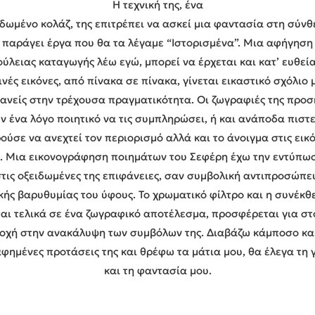
Η τεχνική της, ένα
ιδωμένο κολάζ, της επιτρέπει να ασκεί μια φαντασία στη σύνθ
παράγει έργα που θα τα λέγαμε “Ιστορισμένα”. Μια αφήγηση
ύλειας καταγωγής λέω εγώ, μπορεί να έρχεται και κατ’ ευθεία
ινές εικόνες, από πίνακα σε πίνακα, γίνεται εικαστικό σχόλιο μ
ανείς στην τρέχουσα πραγματικότητα. Οι ζωγραφιές της προσ
 ένα λόγο ποιητικό να τις συμπληρώσει, ή και ανάποδα πιστε
ούσε να ανεχτεί τον περιορισμό αλλά και το άνοιγμα στις εικό
. Μια εικονογράφηση ποιημάτων του Σεφέρη έχω την εντύπωσ
στις οξειδωμένες της επιφάνειες, σαν συμβολική αντιπροσώπε
κής βαρυθυμίας του ύφους. Το χρωματικό φίλτρο και η συνέκθ
αι τελικά σε ένα ζωγραφικό αποτέλεσμα, προσφέρεται για στ
οχή στην ανακάλυψη των συμβόλων της. Διαβάζω κάμποσο και
φημένες προτάσεις της και θρέφω τα μάτια μου, θα έλεγα τη
και τη φαντασία μου.