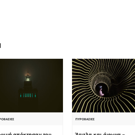
Ν
ΡΟΒΑΣΊΕΣ
ΠΥΡΟΒΑΣΊΕΣ
ωγμή απόκτησαν του
Άτιτλα και άφωνα –