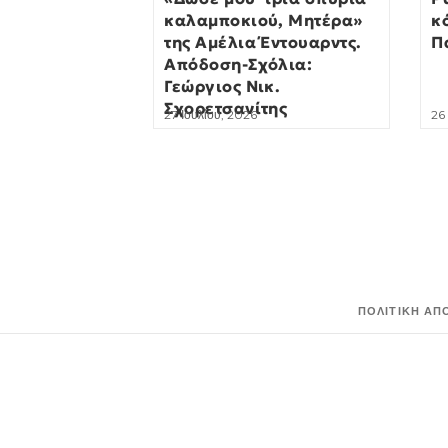
καλαμποκιού, Μητέρα»
κ
της Αμέλια Έντουαρντς.
Π
Απόδοση-Σχόλια:
Γεώργιος Νικ.
Σχορετσανίτης
27 Ιουλίου, 2026
26
ΠΟΛΙΤΙΚΉ ΑΠ